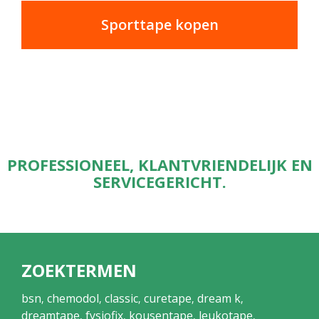
Sporttape kopen
PROFESSIONEEL, KLANTVRIENDELIJK EN
SERVICEGERICHT.
ZOEKTERMEN
bsn
chemodol
classic
curetape
dream k
,
,
,
,
,
dreamtape
fysiofix
kousentape
leukotape
,
,
,
,