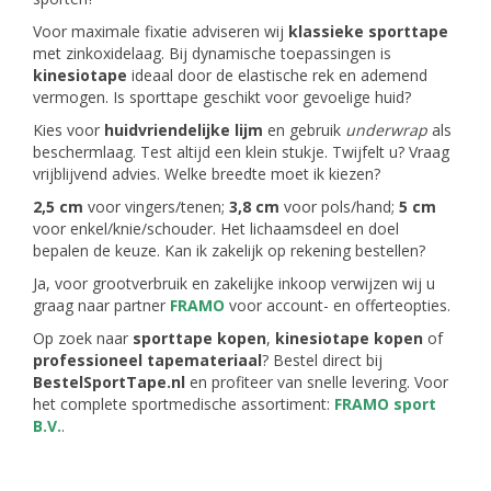
Voor maximale fixatie adviseren wij
klassieke sporttape
met zinkoxidelaag. Bij dynamische toepassingen is
kinesiotape
ideaal door de elastische rek en ademend
vermogen. Is sporttape geschikt voor gevoelige huid?
Kies voor
huidvriendelijke lijm
en gebruik
underwrap
als
beschermlaag. Test altijd een klein stukje. Twijfelt u? Vraag
vrijblijvend advies. Welke breedte moet ik kiezen?
2,5 cm
voor vingers/tenen;
3,8 cm
voor pols/hand;
5 cm
voor enkel/knie/schouder. Het lichaamsdeel en doel
bepalen de keuze. Kan ik zakelijk op rekening bestellen?
Ja, voor grootverbruik en zakelijke inkoop verwijzen wij u
graag naar partner
FRAMO
voor account- en offerteopties.
Op zoek naar
sporttape kopen
,
kinesiotape kopen
of
professioneel tapemateriaal
? Bestel direct bij
BestelSportTape.nl
en profiteer van snelle levering. Voor
het complete sportmedische assortiment:
FRAMO sport
B.V.
.