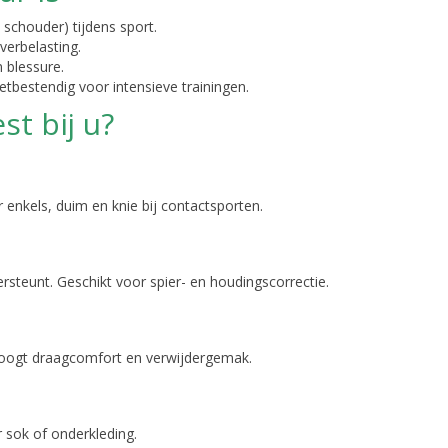
 schouder) tijdens sport.
verbelasting.
 blessure.
etbestendig voor intensieve trainingen.
t bij u?
r enkels, duim en knie bij contactsporten.
rsteunt. Geschikt voor spier- en houdingscorrectie.
hoogt draagcomfort en verwijdergemak.
r sok of onderkleding.