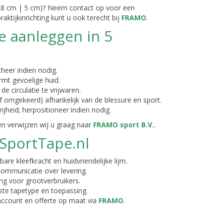
| 3,8 cm | 5 cm)? Neem contact op voor een
aktijkinrichting kunt u ook terecht bij
FRAMO
.
e aanleggen in 5
cheer indien nodig.
mt gevoelige huid.
 circulatie te vrijwaren.
f omgekeerd) afhankelijk van de blessure en sport.
heid; herpositioneer indien nodig.
n verwijzen wij u graag naar
FRAMO sport B.V.
.
lSportTape.nl
re kleefkracht en huidvriendelijke lijm.
communicatie over levering.
ing voor grootverbruikers.
ste tapetype en toepassing.
account en offerte op maat via
FRAMO
.