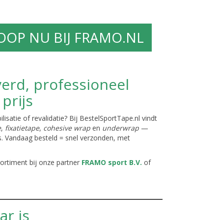
OOP NU BIJ FRAMO.NL
erd, professioneel
prijs
lisatie of revalidatie? Bij BestelSportTape.nl vindt
e
,
fixatietape
,
cohesive wrap
en
underwrap
—
s. Vandaag besteld = snel verzonden, met
sortiment bij onze partner
FRAMO sport B.V.
of
r is