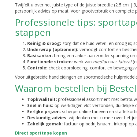
Twijfelt u over het juiste type of de juiste breedte (2,5 cm 
persoonlijk advies op maat. Voor grootverbruik en complete pr
Professionele tips: sporttap
stappen
Reinig & droog:
zorg dat de huid vetvrij en droog is; s
Underwrap (optioneel):
verhoogt comfort en bescher
Basisanker:
breng een anker aan zonder spanning om de
Functionele stroken:
werk van
medial
naar
lateral
(o
Controle:
check doorbloeding, comfort en bewegingsvrij
Voor uitgebreide handleidingen en sportmedische hulpmiddele
Waarom bestellen bij Beste
Topkwaliteit:
professioneel assortiment met betrouwba
Snel in huis:
op werkdagen vlot verzonden, duidelijke 
Eerlijke prijzen:
scherpe online tarieven en staffelkort
Deskundig advies:
wij denken met u mee over het jui
Zakelijk gemak:
factuur op bedrijfsnaam, inkoop op 
Direct sporttape kopen