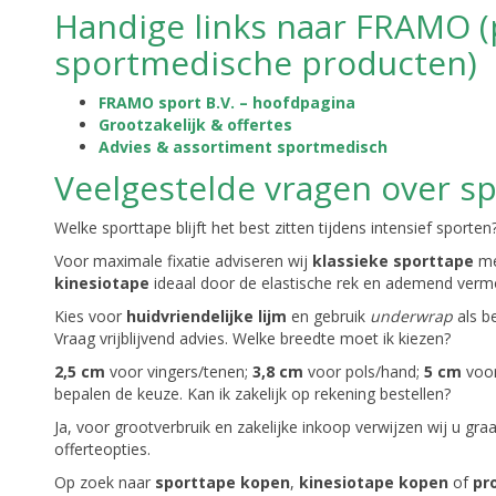
Handige links naar FRAMO (
sportmedische producten)
FRAMO sport B.V. – hoofdpagina
Grootzakelijk & offertes
Advies & assortiment sportmedisch
Veelgestelde vragen over s
Welke sporttape blijft het best zitten tijdens intensief sporten
Voor maximale fixatie adviseren wij
klassieke sporttape
me
kinesiotape
ideaal door de elastische rek en ademend vermo
Kies voor
huidvriendelijke lijm
en gebruik
underwrap
als be
Vraag vrijblijvend advies. Welke breedte moet ik kiezen?
2,5 cm
voor vingers/tenen;
3,8 cm
voor pols/hand;
5 cm
voor
bepalen de keuze. Kan ik zakelijk op rekening bestellen?
Ja, voor grootverbruik en zakelijke inkoop verwijzen wij u gr
offerteopties.
Op zoek naar
sporttape kopen
,
kinesiotape kopen
of
pr